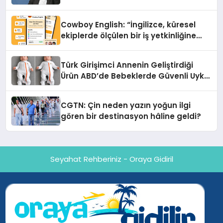
Cowboy English: “İngilizce, küresel
ekiplerde ölçülen bir iş yetkinliğine
dönüşüyor”
Türk Girişimci Annenin Geliştirdiği
Ürün ABD’de Bebeklerde Güvenli Uyku
Standardına Yeni Bir Bakış Açısı
Getiriyor.
CGTN: Çin neden yazın yoğun ilgi
gören bir destinasyon hâline geldi?
Seyahat Rehberiniz - Oraya Gidiril