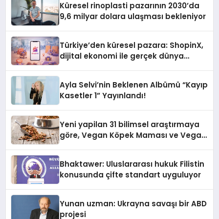
Küresel rinoplasti pazarının 2030’da
9,6 milyar dolara ulaşması bekleniyor
Türkiye’den küresel pazara: ShopinX,
dijital ekonomi ile gerçek dünya
alışverişini bir araya getirmeyi
hedefliyor
Ayla Selvi’nin Beklenen Albümü “Kayıp
Kasetler 1” Yayınlandı!
Yeni yapilan 31 bilimsel araştırmaya
göre, Vegan Köpek Maması ve Vegan
Kedi Mamasının İyi Sindirildiğini
Ortaya Koydu
Bhaktawer: Uluslararası hukuk Filistin
konusunda çifte standart uyguluyor
Yunan uzman: Ukrayna savaşı bir ABD
projesi