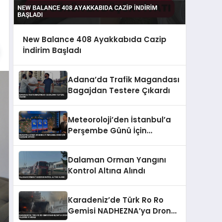
New Balance 408 Ayakkabıda Cazip
İndirim Başladı
Adana’da Trafik Magandası
Bagajdan Testere Çıkardı
Meteoroloji’den İstanbul’a
Perşembe Günü İçin
Sağanak Uyarısı
Dalaman Orman Yangını
Kontrol Altına Alındı
Karadeniz’de Türk Ro Ro
Gemisi NADHEZNA’ya Dron
Saldırısı 4 Yaralı