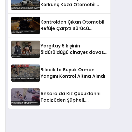
Korkunç Kaza Otomobil
Kamyonet Kafa Kafaya
Çarpıştı 1 Ölü 1 Yaralı
Kontrolden Çıkan Otomobil
Refüje Çarptı Sürücü
Yaralandı
Yargıtay 5 kişinin
öldürüldüğü cinayet davası
kararını bozdu
Bilecik’te Büyük Orman
Yangını Kontrol Altına Alındı
Ankara’da Kız Çocuklarını
Taciz Eden Şüpheli,
Müdahale Eden Yaşlı Adamı
Dövdü