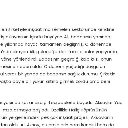
eri şirketiyle inşaat malzemeleri sektöründe kendine
 iş dünyasının içinde büyüyen Ali, babasının yanında
te yıllarında hayatı tamamen değişmiş. O dönemde
’nde okuyan Ali, geleceğe dair farklı planlar yapıyordu.
öne yönlendirdi. Babasının geçirdiği kalp krizi, onun
geçmesine neden oldu. O dönem yaşadığı duyguları
kul vardı, bir yanda da babamın sağlık durumu. Şirketin
şta böyle bir yükün altına girmek zordu ama beni
ünyasında kazandırdığı tecrübelerle büyüdü. Aksoylar Yapı
 imza atmaya başladı. Özellikle Haliç Köprüsü’nün
rkiye genelindeki pek çok inşaat projesi, Aksoylar’ın
an oldu. Ali Aksoy, bu projelerin hem kendisi hem de