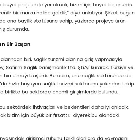
tür büyük projelerde yer almak, bizim için büyük bir onurdu.
nilir bir marka haline geldik,” diye anlatıyor. Şirket bugün
de ana bayilik statüsüne sahip, yüzlerce projeye ürün
miş durumda.
en Bir Başarı
arından biri, sağlık turizmi alanına giriş yapmasıyla
 Safirim Sağlık Danışmanlık Ltd. Şti.’yi kurarak, Türkiye’ye
rden biri olmayı başardı. Bu adım, onu sağlık sektöründe de
’de hızla büyüyen sağlık turizmi sektörünü yakından takip
e birlikte bu sektörde önemli girişimlerde bulundu.
 sektördeki ihtiyaçları ve beklentileri daha iyi anladık.
ak bizim için büyük bir fırsattı,” diyerek bu alandaki
ünyasındaki girişimci ruhunu farklı alanlara da yaymasını