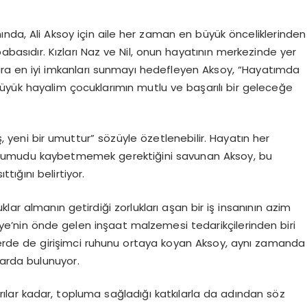
anında, Ali Aksoy için aile her zaman en büyük önceliklerinden
 babasıdır. Kızları Naz ve Nil, onun hayatının merkezinde yer
nlara en iyi imkanları sunmayı hedefleyen Aksoy, “Hayatımda
üyük hayalim çocuklarımın mutlu ve başarılı bir geleceğe
 yeni bir umuttur” sözüyle özetlenebilir. Hayatın her
an umudu kaybetmemek gerektiğini savunan Aksoy, bu
tığını belirtiyor.
lar almanın getirdiği zorlukları aşan bir iş insanının azim
kiye’nin önde gelen inşaat malzemesi tedarikçilerinden biri
örlerde de girişimci ruhunu ortaya koyan Aksoy, aynı zamanda
larda bulunuyor.
rılar kadar, topluma sağladığı katkılarla da adından söz