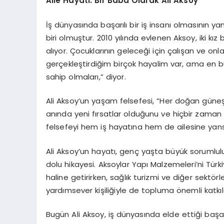
Aile Hayatı: Bir Baba Olarak Ali Aksoy
İş dünyasında başarılı bir iş insanı olmasının y
biri olmuştur. 2010 yılında evlenen Aksoy, iki kız
alıyor. Çocuklarının geleceği için çalışan ve o
gerçekleştirdiğim birçok hayalim var, ama en b
sahip olmaları,” diyor.
Ali Aksoy’un yaşam felsefesi, “Her doğan güneş,
anında yeni fırsatlar olduğunu ve hiçbir zam
felsefeyi hem iş hayatına hem de ailesine yansıt
Ali Aksoy’un hayatı, genç yaşta büyük sorumluluk
dolu hikayesi. Aksoylar Yapı Malzemeleri’ni Tür
haline getirirken, sağlık turizmi ve diğer sekt
yardımsever kişiliğiyle de topluma önemli katkı
Bugün Ali Aksoy, iş dünyasında elde ettiği başa