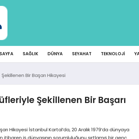
SAYFA
SAĞLIK
DÜNYA
SEYAHAT
TEKNOLOJI
Y
 Şekillenen Bir Başarı Hikayesi
fleriyle Şekillenen Bir Başarı
aşarı Hikayesi İstanbul Kartal’da, 20 Aralık 1979’da dünyaya
 itibaren iş dünyasının sorumluluğunu sırtlamış bir genç