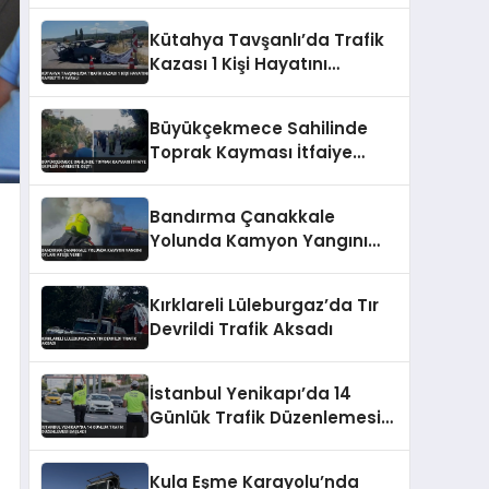
Kütahya Tavşanlı’da Trafik
Kazası 1 Kişi Hayatını
Kaybetti 4 Yaralı
Büyükçekmece Sahilinde
Toprak Kayması İtfaiye
Ekipleri Harekete Geçti
Bandırma Çanakkale
Yolunda Kamyon Yangını
Otları Ateşe Verdi
Kırklareli Lüleburgaz’da Tır
Devrildi Trafik Aksadı
İstanbul Yenikapı’da 14
Günlük Trafik Düzenlemesi
Başladı
Kula Eşme Karayolu’nda