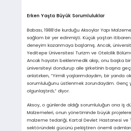
Erken Yaşta Büyük Sorumluluklar
Babası, 1988’de kurduğu Aksoylar Yapı Malzemel
sağlam bir yer edinmişti. Küçük yaştan itibaren
deneyim kazanmaya başlamış. Ancak, üniversi
Yeditepe Üniversitesi Turizm ve Otelcilik Bölümü
Ancak hayatın beklenmedik akışı, onu başka bir y
üniversiteyi dondurup aile şirketinin başına 
anlatırken, “Yirmili yaşlarımdaydım, bir yanda o
sorumluluğunu üstlenmek zorundaydım. Genç ya
olgunlaştırdı,” diyor.
Aksoy, o günlerde aldığı sorumluluğun ona iş d
Malzemeleri, onun yönetiminde büyük projelere
malzeme tedariği, Kartal Devlet Hastanesi ve Tü
sektöründeki gücünü pekiştiren önemli adımlard