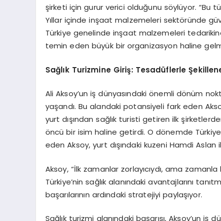
şirketi için gurur verici olduğunu söylüyor. “Bu 
Yıllar içinde inşaat malzemeleri sektöründe güve
Türkiye genelinde inşaat malzemeleri tedarikin
temin eden büyük bir organizasyon haline gel
Sağlık Turizmine Giriş: Tesadüflerle Şekillen
Ali Aksoy’un iş dünyasındaki önemli dönüm noktal
yaşandı. Bu alandaki potansiyeli fark eden Aksoy,
yurt dışından sağlık turisti getiren ilk şirketle
öncü bir isim haline getirdi. O dönemde Türkiye
eden Aksoy, yurt dışındaki kuzeni Hamdi Aslan il
Aksoy, “İlk zamanlar zorlayıcıydı, ama zamanla bu
Türkiye’nin sağlık alanındaki avantajlarını tanıtm
başarılarının ardındaki stratejiyi paylaşıyor.
Sağlık turizmi alanındaki başarısı, Aksoy’un iş d