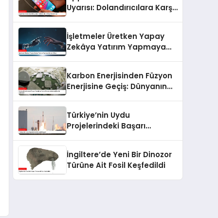
Uyarısı: Dolandırıcılara Karşı
Dikkatli Olun
İşletmeler Üretken Yapay
Zekâya Yatırım Yapmaya
Devam Ediyor
Karbon Enerjisinden Füzyon
Enerjisine Geçiş: Dünyanın
Geleceği İçin Bir Alternatif
Türkiye’nin Uydu
Projelerindeki Başarı
Hikayesi
İngiltere’de Yeni Bir Dinozor
Türüne Ait Fosil Keşfedildi