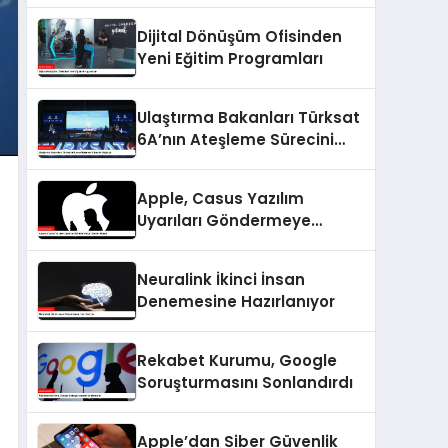
Dijital Dönüşüm Ofisinden
Yeni Eğitim Programları
Ulaştırma Bakanları Türksat
6A’nın Ateşleme Sürecini
Paylaştı
Apple, Casus Yazılım
Uyarıları Göndermeye
Devam Ediyor
Neuralink İkinci İnsan
Denemesine Hazırlanıyor
Rekabet Kurumu, Google
Soruşturmasını Sonlandırdı
Apple’dan Siber Güvenlik