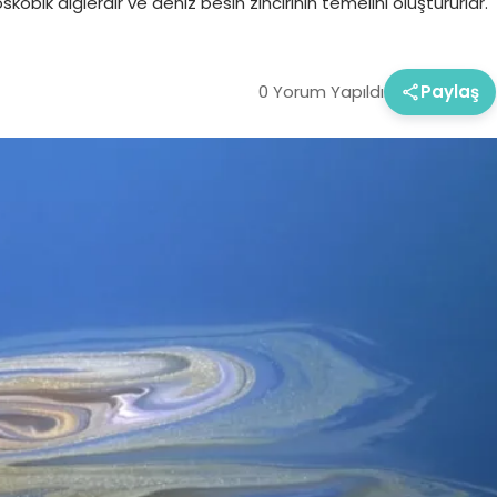
obik alglerdir ve deniz besin zincirinin temelini oluştururlar.
0 Yorum Yapıldı
Paylaş