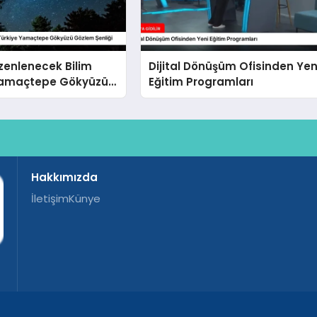
üzenlenecek Bilim
Dijital Dönüşüm Ofisinden Yen
Yamaçtepe Gökyüzü
Eğitim Programları
nliği
Hakkımızda
İletişim
Künye