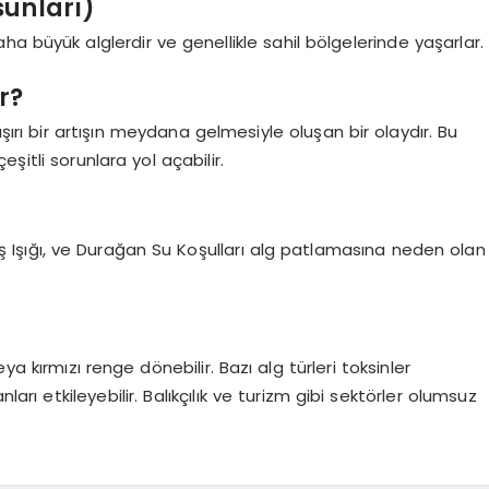
sunları)
ha büyük alglerdir ve genellikle sahil bölgelerinde yaşarlar.
r?
ırı bir artışın meydana gelmesiyle oluşan bir olaydır. Bu
şitli sorunlara yol açabilir.
üneş Işığı, ve Durağan Su Koşulları alg patlamasına neden olan
a kırmızı renge dönebilir. Bazı alg türleri toksinler
nları etkileyebilir. Balıkçılık ve turizm gibi sektörler olumsuz