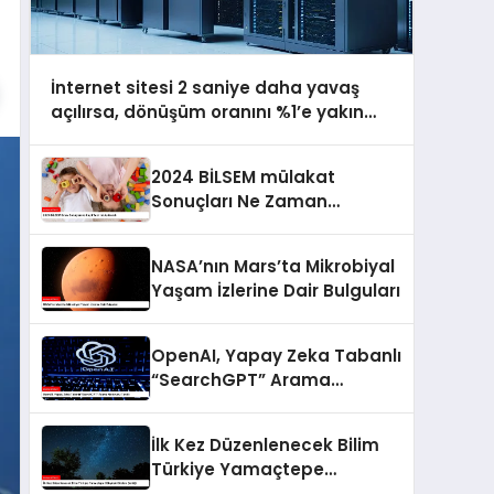
İnternet sitesi 2 saniye daha yavaş
açılırsa, dönüşüm oranını %1’e yakın
azaltıyor
2024 BİLSEM mülakat
Sonuçları Ne Zaman
Açıklanacak
NASA’nın Mars’ta Mikrobiyal
Yaşam İzlerine Dair Bulguları
OpenAI, Yapay Zeka Tabanlı
“SearchGPT” Arama
Motorunu Tanıttı
İlk Kez Düzenlenecek Bilim
Türkiye Yamaçtepe
Gökyüzü Gözlem Şenliği