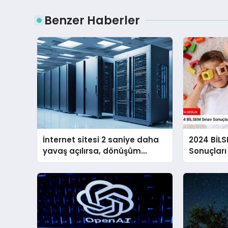
Benzer Haberler
İnternet sitesi 2 saniye daha
2024 BİL
yavaş açılırsa, dönüşüm
Sonuçları Ne Zama
oranını %1’e yakın azaltıyor
Açıklana