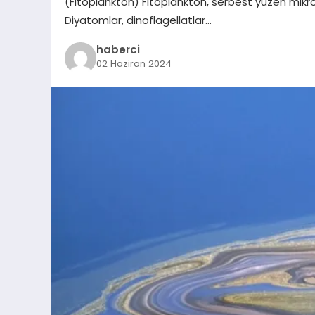
(Fitoplankton) Fitoplankton, serbest yüzen mikrosk
Diyatomlar, dinoflagellatlar…
haberci
02 Haziran 2024