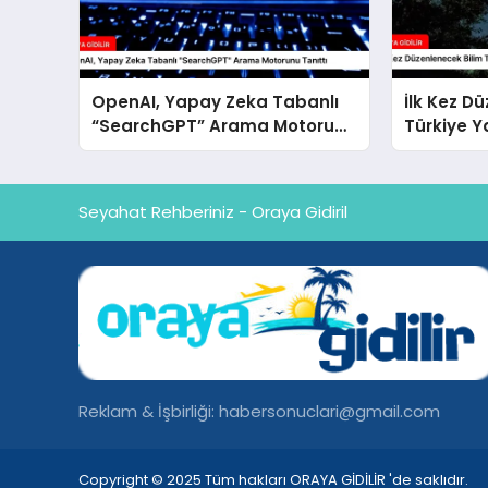
OpenAI, Yapay Zeka Tabanlı
İlk Kez D
“SearchGPT” Arama Motorunu
Türkiye 
Tanıttı
Gözlem Şe
Seyahat Rehberiniz - Oraya Gidiril
Reklam & İşbirliği:
habersonuclari@gmail.com
Copyright © 2025 Tüm hakları ORAYA GİDİLİR 'de saklıdır.