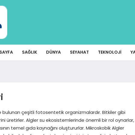
SAYFA
SAĞLIK
DÜNYA
SEYAHAT
TEKNOLOJI
Y
i
 bulunan çeşitli fotosentetik organizmalardır. Bitkiler gibi
ni üretirler. Algler su ekosistemlerinde önemli bir rol oynarlar,
ının temel gıda kaynağını oluştururlar. Mikroskobik Algler