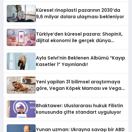
Küresel rinoplasti pazarının 2030’da
9,6 milyar dolara ulaşması bekleniyor
Türkiye’den küresel pazara: ShopinX,
dijital ekonomi ile gerçek dünya
alışverişini bir araya getirmeyi
hedefliyor
Ayla Selvi’nin Beklenen Albümü “Kayıp
Kasetler 1” Yayınlandı!
Yeni yapilan 31 bilimsel araştırmaya
göre, Vegan Köpek Maması ve Vegan
Kedi Mamasının İyi Sindirildiğini
Ortaya Koydu
Bhaktawer: Uluslararası hukuk Filistin
konusunda çifte standart uyguluyor
Yunan uzman: Ukrayna savaşı bir ABD