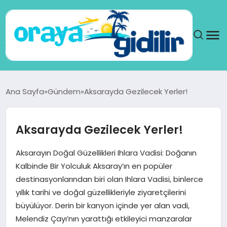
ANA SAYFA
Ana Sayfa
Gündem
Aksarayda Gezilecek Yerler!
SAĞLIK
Aksarayda Gezilecek Yerler!
DÜNYA
Aksarayın Doğal Güzellikleri Ihlara Vadisi: Doğanın
SEYAHAT
Kalbinde Bir Yolculuk Aksaray’ın en popüler
destinasyonlarından biri olan Ihlara Vadisi, binlerce
TEKNOLOJI
yıllık tarihi ve doğal güzellikleriyle ziyaretçilerini
büyülüyor. Derin bir kanyon içinde yer alan vadi,
YAŞAM
Melendiz Çayı’nın yarattığı etkileyici manzaralar