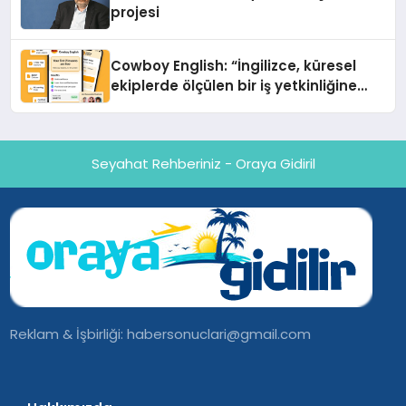
projesi
Cowboy English: “İngilizce, küresel
ekiplerde ölçülen bir iş yetkinliğine
dönüşüyor”
Seyahat Rehberiniz - Oraya Gidiril
Reklam & İşbirliği:
habersonuclari@gmail.com