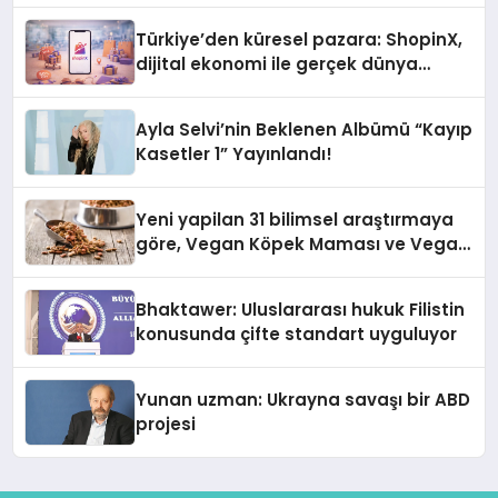
Türkiye’den küresel pazara: ShopinX,
dijital ekonomi ile gerçek dünya
alışverişini bir araya getirmeyi
hedefliyor
Ayla Selvi’nin Beklenen Albümü “Kayıp
Kasetler 1” Yayınlandı!
Yeni yapilan 31 bilimsel araştırmaya
göre, Vegan Köpek Maması ve Vegan
Kedi Mamasının İyi Sindirildiğini
Ortaya Koydu
Bhaktawer: Uluslararası hukuk Filistin
konusunda çifte standart uyguluyor
Yunan uzman: Ukrayna savaşı bir ABD
projesi