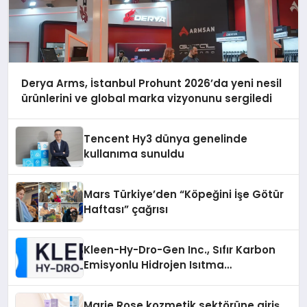
Derya Arms, İstanbul Prohunt 2026’da yeni nesil
ürünlerini ve global marka vizyonunu sergiledi
Tencent Hy3 dünya genelinde
kullanıma sunuldu
Mars Türkiye’den “Köpeğini İşe Götür
Haftası” çağrısı
Kleen-Hy-Dro-Gen Inc., Sıfır Karbon
Emisyonlu Hidrojen Isıtma
Teknolojisinde ISO ve TSSA
Düzenleyici Onaylarını Aldı
Marie Rose kozmetik sektörüne giriş