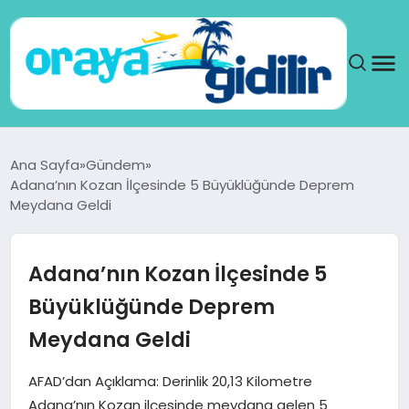
ANA SAYFA
Ana Sayfa
Gündem
Adana’nın Kozan İlçesinde 5 Büyüklüğünde Deprem
SAĞLIK
Meydana Geldi
DÜNYA
Adana’nın Kozan İlçesinde 5
SEYAHAT
Büyüklüğünde Deprem
Meydana Geldi
TEKNOLOJI
AFAD’dan Açıklama: Derinlik 20,13 Kilometre
YAŞAM
Adana’nın Kozan ilçesinde meydana gelen 5