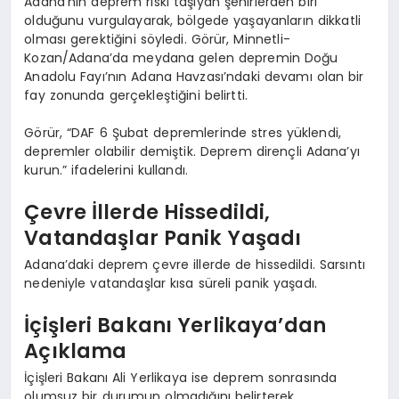
Adana’nın deprem riski taşıyan şehirlerden biri
olduğunu vurgulayarak, bölgede yaşayanların dikkatli
olması gerektiğini söyledi. Görür, Minnetli-
Kozan/Adana’da meydana gelen depremin Doğu
Anadolu Fayı’nın Adana Havzası’ndaki devamı olan bir
fay zonunda gerçekleştiğini belirtti.
Görür, “DAF 6 Şubat depremlerinde stres yüklendi,
depremler olabilir demiştik. Deprem dirençli Adana’yı
kurun.” ifadelerini kullandı.
Çevre İllerde Hissedildi,
Vatandaşlar Panik Yaşadı
Adana’daki deprem çevre illerde de hissedildi. Sarsıntı
nedeniyle vatandaşlar kısa süreli panik yaşadı.
İçişleri Bakanı Yerlikaya’dan
Açıklama
İçişleri Bakanı Ali Yerlikaya ise deprem sonrasında
olumsuz bir durumun olmadığını belirterek,