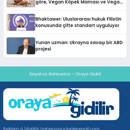
göre, Vegan Köpek Maması ve Vegan
Kedi Mamasının İyi Sindirildiğini
Ortaya Koydu
Bhaktawer: Uluslararası hukuk Filistin
konusunda çifte standart uyguluyor
Yunan uzman: Ukrayna savaşı bir ABD
projesi
Seyahat Rehberiniz - Oraya Gidiril
Reklam & İşbirliği:
habersonuclari@gmail.com