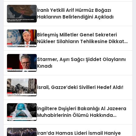
İranlı Yetkili Arif Hürmüz Boğazı
Haklarının Belirlendiğini Açıkladı
Birleşmiş Milletler Genel Sekreteri
Nükleer Silahların Tehlikesine Dikkat
Çekti
Starmer, Aşırı Sağcı Şiddet Olaylarını
Kınadı
İsrail, Gazze’deki Sivilleri Hedef Aldı!
İngiltere Dışişleri Bakanlığı Al Jazeera
Muhabirlerinin Ölümü Hakkında
Açıklama Yaptı
İran’da Hamas Lideri İsmail Haniye