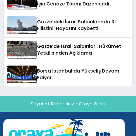
İçin Cenaze Töreni Düzenlendi
Gazze’deki İsrail Saldırılarında 31
Filistinli Hayatını Kaybetti
Gazze’de İsrail Saldırıları: Hükümet
Yetkilisinden Açıklama
Borsa İstanbul’da Yükseliş Devam
Ediyor
Seyahat Rehberiniz - Oraya Gidiril