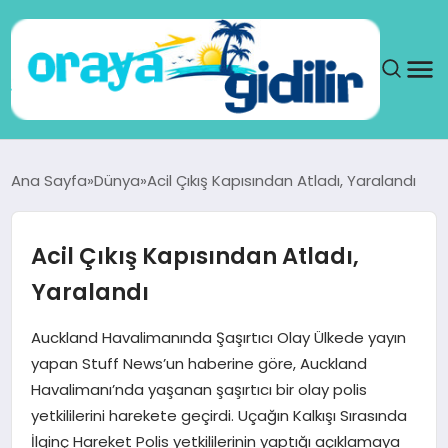
ANA SAYFA
Ana Sayfa
Dünya
Acil Çıkış Kapısından Atladı, Yaralandı
SAĞLIK
Acil Çıkış Kapısından Atladı,
DÜNYA
Yaralandı
SEYAHAT
Auckland Havalimanında Şaşırtıcı Olay Ülkede yayın
yapan Stuff News’un haberine göre, Auckland
TEKNOLOJI
Havalimanı’nda yaşanan şaşırtıcı bir olay polis
yetkililerini harekete geçirdi. Uçağın Kalkışı Sırasında
YAŞAM
İlginç Hareket Polis yetkililerinin yaptığı açıklamaya